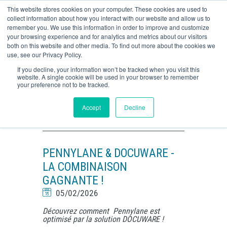
This website stores cookies on your computer. These cookies are used to
o
Retour
Retour
collect information about how you interact with our website and allow us to
remember you. We use this information in order to improve and customize
your browsing experience and for analytics and metrics about our visitors
Dématérialisation
Immobilier / Construction
O
both on this website and other media. To find out more about the cookies we
CONTACTEZ-NOUS
use, see our Privacy Policy.
GED
Ingenierie
If you decline, your information won’t be tracked when you visit this
website. A single cookie will be used in your browser to remember
Vous êtes ici :
Inovera
F
Le Blog par INOVERA
your preference not to be tracked.
Workflow
Enseignement supérieur
Accept
Decline
LE BLOG PAR INOVERA
Signature électronique
Agro alimentaire
Automatisation
Commerce de gros
PENNYLANE & DOCUWARE -
Autres
LA COMBINAISON
GAGNANTE !
05/02/2026
Découvrez comment Pennylane est
optimisé par la solution DOCUWARE !