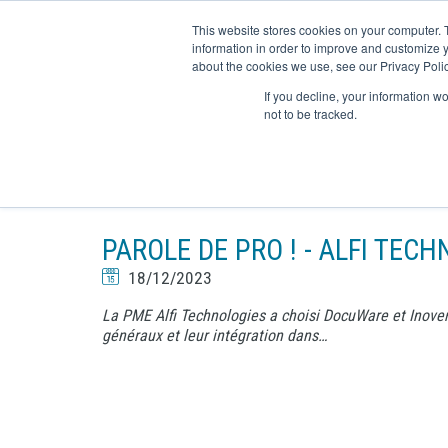
This website stores cookies on your computer. 
information in order to improve and customize y
about the cookies we use, see our Privacy Polic
If you decline, your information w
Vous êtes ici :
Inovera
F
Le Blog par INOVERA
not to be tracked.
LE BLOG PAR INOVERA
PAROLE DE PRO ! - ALFI TEC
18/12/2023
La PME Alfi Technologies a choisi DocuWare et Inovera
généraux et leur intégration dans…