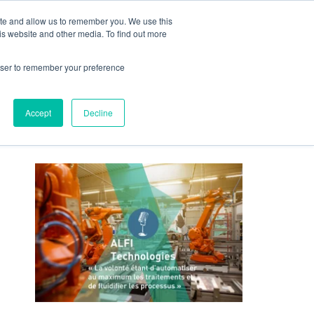
O
ite and allow us to remember you. We use this
CONTACTEZ-NOUS
is website and other media. To find out more
rowser to remember your preference
Accept
Decline