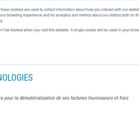
These cookies are used to collect information about how you interact with our webs
ACTUALITÉS
SOLUTIONS
SECTEURS D'ACTIVITÉS
our browsing experience and for analytics and metrics about our visitors both on th
y.
on’t be tracked when you visit this website. A single cookie will be used in your b
HNOLOGIES
 pour la dématérialisation de ses factures fournisseurs et frais