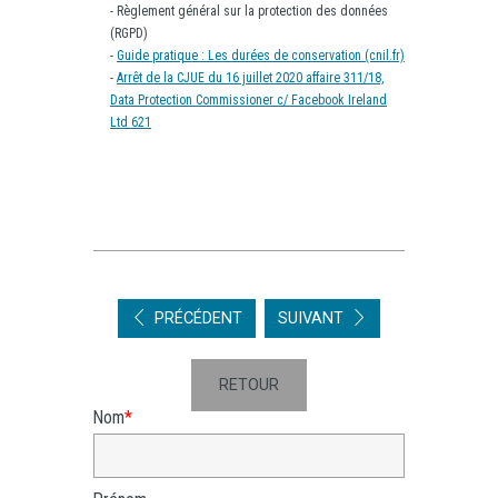
- Règlement général sur la protection des données
(RGPD)
-
Guide pratique : Les durées de conservation (cnil.fr)
-
Arrêt de la CJUE du 16 juillet 2020 affaire 311/18,
Data Protection Commissioner c/ Facebook Ireland
Ltd 621
PRÉCÉDENT
SUIVANT
D
<
RETOUR
Nom
*