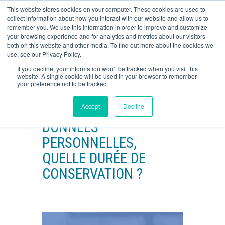
This website stores cookies on your computer. These cookies are used to
o
Retour
Retour
collect information about how you interact with our website and allow us to
remember you. We use this information in order to improve and customize
your browsing experience and for analytics and metrics about our visitors
Présentation
Présentation des solutions
O
both on this website and other media. To find out more about the cookies we
CONTACTEZ-NOUS
use, see our Privacy Policy.
Témoignages
GED
If you decline, your information won’t be tracked when you visit this
website. A single cookie will be used in your browser to remember
Vous êtes ici :
Inovera
F
Le Blog par INOVERA
your preference not to be tracked.
Lexique
Dématérialisation
Accept
Decline
STOCKAGE DES
Signature électronique
DONNÉES
Sécurisation des données
PERSONNELLES,
QUELLE DURÉE DE
CONSERVATION ?