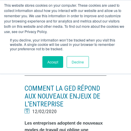
This website stores cookies on your computer. These cookies are used to
o
Retour
Retour
collect information about how you interact with our website and allow us to
remember you. We use this information in order to improve and customize
your browsing experience and for analytics and metrics about our visitors
Dématérialisation
Immobilier / Construction
O
both on this website and other media. To find out more about the cookies we
CONTACTEZ-NOUS
use, see our Privacy Policy.
GED
Ingenierie
If you decline, your information won’t be tracked when you visit this
website. A single cookie will be used in your browser to remember
Vous êtes ici :
Inovera
F
Le Blog par INOVERA
your preference not to be tracked.
Workflow
Enseignement supérieur
Accept
Decline
LE BLOG PAR INOVERA
Signature électronique
Agro alimentaire
Automatisation
Commerce de gros
COMMENT LA GED RÉPOND
Autres
AUX NOUVEAUX ENJEUX DE
L'ENTREPRISE
12/02/2020
Les entreprises adoptent de nouveaux
modes de travail qui oblige une